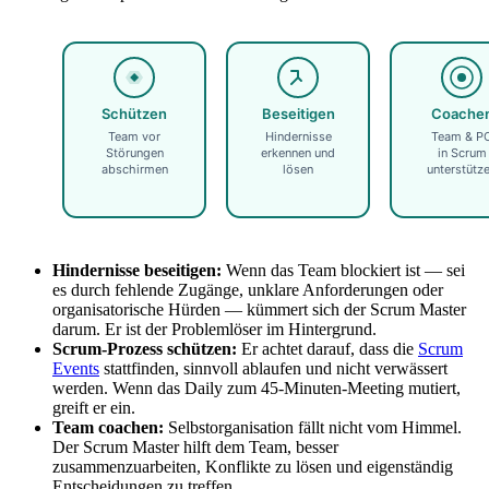
Schützen
Beseitigen
Coache
Team vor
Hindernisse
Team & P
Störungen
erkennen und
in Scrum
abschirmen
lösen
unterstütz
Hindernisse beseitigen:
Wenn das Team blockiert ist — sei
es durch fehlende Zugänge, unklare Anforderungen oder
organisatorische Hürden — kümmert sich der Scrum Master
darum. Er ist der Problemlöser im Hintergrund.
Scrum-Prozess schützen:
Er achtet darauf, dass die
Scrum
Events
stattfinden, sinnvoll ablaufen und nicht verwässert
werden. Wenn das Daily zum 45-Minuten-Meeting mutiert,
greift er ein.
Team coachen:
Selbstorganisation fällt nicht vom Himmel.
Der Scrum Master hilft dem Team, besser
zusammenzuarbeiten, Konflikte zu lösen und eigenständig
Entscheidungen zu treffen.