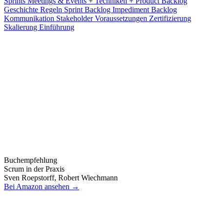
Sprints
Meetings & Events
+
Techniken
+
Product Backlog
Geschichte
Regeln
Sprint Backlog
Impediment Backlog
Kommunikation
Stakeholder
Voraussetzungen
Zertifizierung
Skalierung
Einführung
Buchempfehlung
Scrum in der Praxis
Sven Roepstorff, Robert Wiechmann
Bei Amazon ansehen →