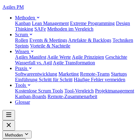
Agiles
PM
Methoden
Kanban
Lean Management
Extreme Programming
Design
Thinking
SAFe
Methoden im Vergleich
Scrum
Rollen
Events & Meetings
Artefakte & Backlogs
Techniken
Sprints
Vorteile & Nachteile
Wissen
Agiles Manifest
Agile Werte
Agile Prinzipien
Geschichte
Wasserfall vs. Agil
Agile Transformation
Praxis
Softwareentwicklung
Marketing
Remote-Teams
Startups
Einführung Schritt für Schritt
Häufige Fehler vermeiden
Tools
Kostenlose Scrum Tools
Tool-Vergleich
Projektmanagement
Kanban-Boards
Remote-Zusammenarbeit
Glossar
Methoden